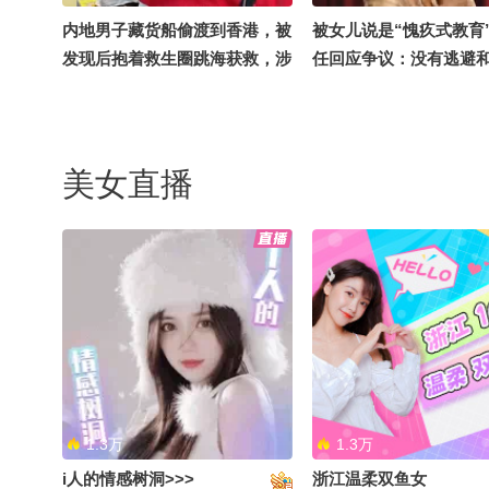
内地男子藏货船偷渡到香港，被
被女儿说是“愧疚式教育
发现后抱着救生圈跳海获救，涉
任回应争议：没有逃避
嫌“非法入境”被香港警方拘捕
请大家不要骂我女儿，
意见
美女直播
汪峰锐评《飞得更高》写得很失
香港殉职消防员何伟豪
败：歌词太浅显，但不妨碍大家
光，“黄金战衣”被严重
喜欢，时隔10年明白正因如此歌
防靴有熔化迹象
才红
1.3万
1.3万
i人的情感树洞>>>
浙江温柔双鱼女