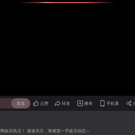
发送
点赞
转发
播单
手机看
全网娱乐热点！ 速速关注，掌握第一手娱乐动态～