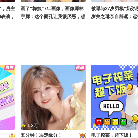
”，房主
画了“梅姨”7年画像，画像师林
被曝与27岁男模“奶孙恋
和表演，
宇辉：这个面孔让我很厌恶，想
岁关之琳亲自辟谣：恋
多给我提
要亲眼去看看“梅姨”
谢谢大家关心
装备曝
“我很幸运能找到这位老婆”马国
又是北大数院07级校
烧烂，消
明自曝弄丢婚戒，太太汤洛雯并
年仅一位获奖者！苏炜
无责备，反而称“可以买一对新
斯奖，与王虹、邓煜是
的”
1.2万
1.3万
五分钟！决定缘分！
电子榨菜，超下饭！