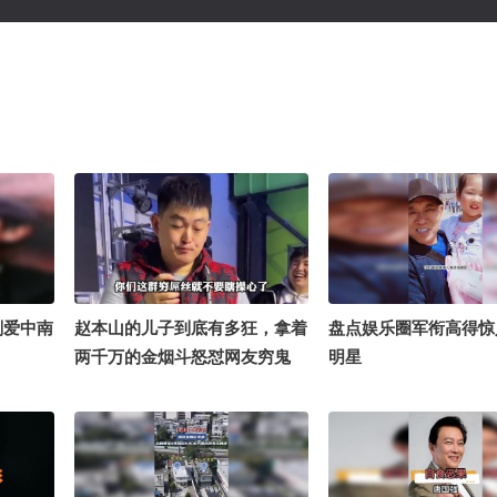
刚爱中南
赵本山的儿子到底有多狂，拿着
盘点娱乐圈军衔高得惊
！
两千万的金烟斗怒怼网友穷鬼
明星