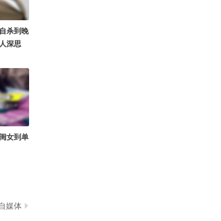
0
天天姐姐长姐姐短 姐姐饿了又不管！
自杀到晚
人深思
闺女到单
自媒体