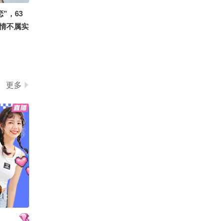
”，63
情不属实
更多
友！全球每
杰获考普
本科同窗