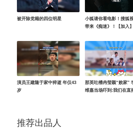
被开除党籍的四位明星
小狐请你看电影！搜狐
带来《痴迷》！【加入
展影迷圈，【关注】本
【转发】此动态并留言
的期待，小狐将随机抽
送出此片全国观影通兑
@Ai-徐凤年 @阿Sun 
丰 @搜狐艺人动态 @刘
青幕计划 @番茄大大233
演员王建隆于家中猝逝 年仅43
那英吐槽冉莹颖“败家” 
友娱乐 @短剧放映社 
岁
维嘉当场吓到:我们在直
@名人狐 @搜狐商城 
爆款剧场 #电影 #恐怖片
推荐出品人