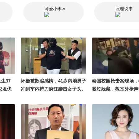
可爱小李w
照理说事
生37
怀疑被欺骗感情，41岁内地男子
泰国校园枪击案现场，
家境优
冲到车内持刀疯狂袭击女子头、
啜泣躲藏，教室外枪声
有受到舆
颈、脸，被澳门警方拘捕
手为初中生，死者包括
一起吃饭
生