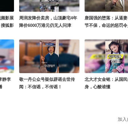
视频影展
周润发降价卖房，山顶豪宅4年
唐国强的堕落：从逼妻
】搜狐影
降价6000万港元仍无人问津
节不保，命运的惩罚令
账号，
你对电影
取幸运儿
券～
@小丰本
一杯 @
 @狐
李静李
敬一丹公众号疑似辟谣去世传
北大才女金铭：从国民
@狐圈圈
播
闻：不信谣，不传谣！
身，心酸谁懂
@野玫瑰
加入