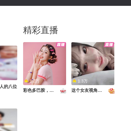
精彩直播
1.2万
1.3万
人的八位
彩色多巴胺，甜到心里啦！
这个女友视角好治愈~