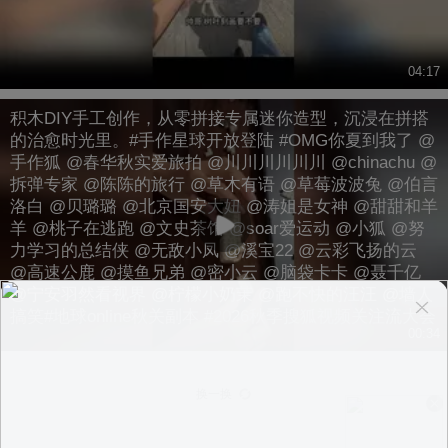
04:17
积木DIY手工创作，从零拼接专属迷你造型，沉浸在拼搭
的治愈时光里。#手作星球开放登陆 #OMG你夏到我了 @
手作狐 @春华秋实爱旅拍 @川川川川川川 @chinachu @
拆弹专家 @陈陈的旅行 @草木有语 @草莓波波兔 @伯言
洛白 @贝璐璐 @北京国安大妞 @涛姐是女神 @甜甜和羊
羊 @桃子在逃跑 @文史茶馆 @soar爱运动 @小狐 @努
力学习的总结侠 @无敌小凤 @溪宝22 @云彩飞扬的云
@高速公鹿 @摸鱼兄弟 @密小云 @脑袋卡卡 @聂千亿
@宁安羽然看视界 @柠檬小奶茉 @跑不快的汪汪 @墙人
搞笑#地球online秋关副本 #2026秋季搜狐视频关注流大会
00:34
换一换