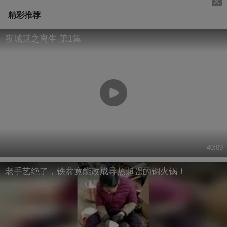
精彩推荐
夜城赋之离生 第1集
40:09
老手艺绝了，铁盆竟能改成导热超强的铜火锅！