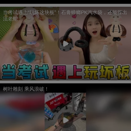
当考试遇上“玩坏这块板”！石膏蟑螂PK汽水袋，还能冒出
法老蛇
05:04
树叶雕刻 乘风浪破！