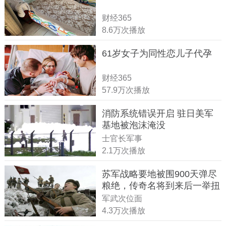
财经365
8.6万次播放
61岁女子为同性恋儿子代孕
财经365
57.9万次播放
消防系统错误开启 驻日美军
基地被泡沫淹没
士官长军事
2.1万次播放
苏军战略要地被围900天弹尽
粮绝，传奇名将到来后一举扭
转战局
军武次位面
4.3万次播放