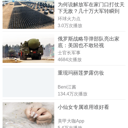
为何说解放军在家门口打仗天
下无敌？几十万大军转瞬到
达！
环球火力点
3.0万次播放
俄罗斯战略导弹部队亮出家
底：美国也不敢轻视
士官长军事
4684次播放
重现玛丽莲梦露仿妆
Beni江酱
134.4万次播放
小仙女专属谁用谁好看
美甲大咖App
5.4万次播放