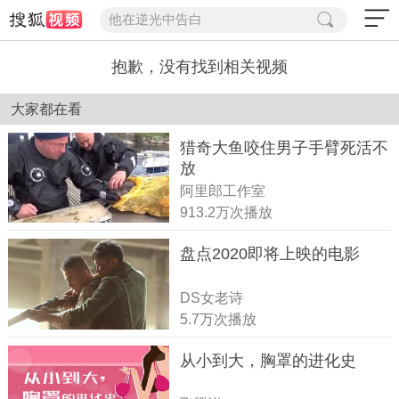
他在逆光中告白
抱歉，没有找到相关视频
大家都在看
猎奇大鱼咬住男子手臂死活不
放
阿里郎工作室
913.2万次播放
盘点2020即将上映的电影
DS女老诗
5.7万次播放
从小到大，胸罩的进化史