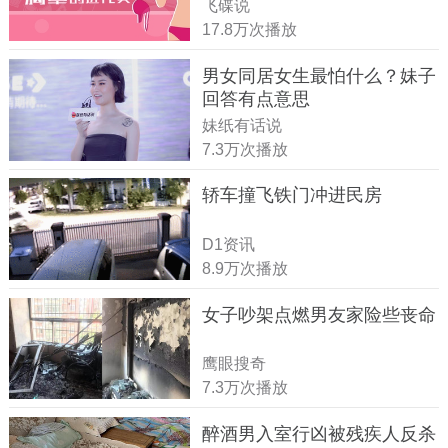
飞碟说
17.8万次播放
男女同居女生最怕什么？妹子
回答有点意思
妹纸有话说
7.3万次播放
轿车撞飞铁门冲进民房
D1资讯
8.9万次播放
女子吵架点燃男友家险些丧命
鹰眼搜奇
7.3万次播放
醉酒男入室行凶被残疾人反杀