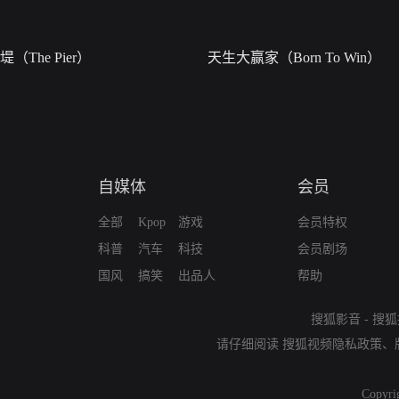
堤（The Pier）
天生大赢家（Born To Win）
自媒体
会员
全部
Kpop
游戏
会员特权
科普
汽车
科技
会员剧场
国风
搞笑
出品人
帮助
搜狐影音
-
搜狐
请仔细阅读
搜狐视频隐私政策
、
Copyri