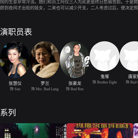
院的生意非常冷淡。她们和员工阿仪三人为此更是终日愁眉苦脸。于是她
顾到夜间才出街的妓女，二来也可以减少开支，二人考虑过后，便决定照阿
了鬼域的存在，起初二人还以为是自己眼花。这时一名神秘男子要求她们
弟，遭猛鬼缠身，幸毕氏龙娣及时出现，帮二人解困，毕仁还用新学成的
上Sun如常地往郑宅，谁不知郑太竟是厉鬼，顿吓得Sun跑回美容院，就
演职员表
急关头，毕基及龙娣赶至。
鬼塚
唐家
饰 Brother Eight
饰 Bud 
张慧仪
罗兰
张豪龙
饰 Sun
饰 Mrs. Bud Lung
饰 Bud Ren
系列