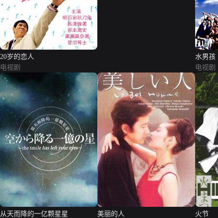
20岁的恋人
水男孩
电视剧
电视剧
从天而降的一亿颗星星
美丽的人
火节