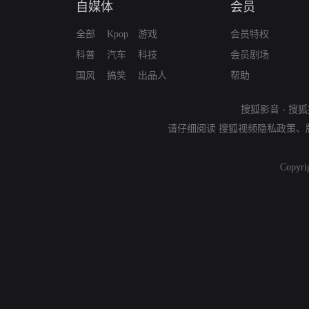
自媒体
会员
全部
Kpop
游戏
会员特权
科普
汽车
科技
会员剧场
国风
搞笑
出品人
帮助
搜狐影音
-
搜狐
请仔细阅读
搜狐视频隐私政策
、
Copyri