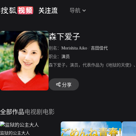
导航
森下爱子
别名：
Morishita Aiko
/
吉田佳代
职业：
演员
森下爱子，演员，代表作品为《地狱的天使》
分享
全部作品
电视剧
电影
监狱的公主大人