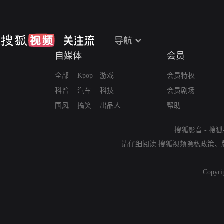
导航
自媒体
会员
全部
Kpop
游戏
会员特权
科普
汽车
科技
会员剧场
国风
搞笑
出品人
帮助
搜狐影音
-
搜狐
请仔细阅读
搜狐视频隐私政策
、
Copyri