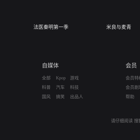
法医秦明第一季
米良与麦青
自媒体
会员
全部
Kpop
游戏
会员特
科普
汽车
科技
会员剧
国风
搞笑
出品人
帮助
请仔细阅读
搜