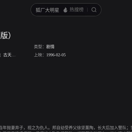
语版）
类型：
剧情
良
古天乐
陈松伶
宣萱
上映：
伍咏薇
1996-02-05
张可颐
李子雄
当年抛妻弃子，视之为仇人。邦自幼受养父徐坚薰陶，长大后加入警队；