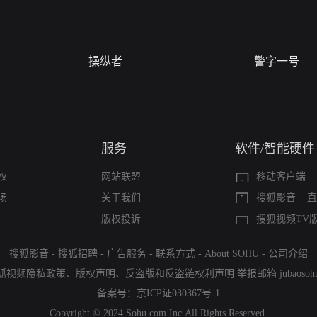
操纵者
警字一号
服务
软件/智能硬件
权
网站联盟
移动客户端
场
关于我们
搜狐影音
直
版权投诉
搜狐视频TV
搜狐影音
-
搜狐招聘
-
广告服务
-
联系方式
-
About SOHU
-
公司介绍
狐视频隐私政策
、
版权声明
、
反盗版和反盗链权利声明
举报邮箱
jubaoso
备案号：
京ICP证030367号-1
Copyright © 2024 Sohu.com Inc.All Rights Reserved.