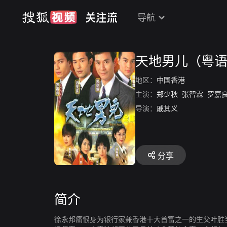
导航
天地男儿（粤
地区：
中国香港
主演：
郑少秋
张智霖
罗嘉
导演：
戚其义
分享
简介
徐永邦痛恨身为银行家兼香港十大首富之一的生父叶胜