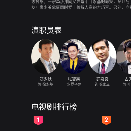
级督察。一宗牵涉邦同父异母弟叶永基的命案，令邦与
友叶家少爷承康同时爱上善解人意的方巧容。另外，立
为真凶！立本决意改过，但又被叶永昌利用，无恶不作
演职员表
郑少秋
张智霖
罗嘉良
古
饰 徐永邦
饰 罗子建
饰 徐家立
饰 
电视剧排行榜
2
3