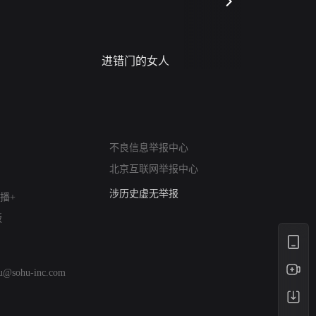
进错门的女人
请君入梦
网络暴力有害信息举报
12318 文化市场举报
不良信息举报中心
算法推荐专项举报
北京互联网举报中心
亚运会举报专区
涉历史虚无举报
播+
网络谣言信息专项
版
涉政举报入口
涉未成年人举报
清朗自媒体乱象举报
hu@sohu-inc.com
涉民族宗教有害信息举报
清朗·生活服务类内容举报