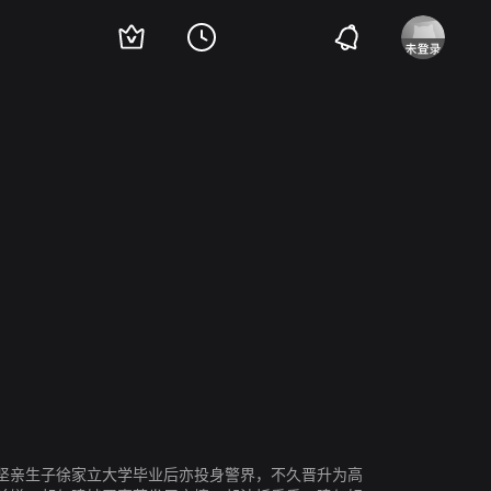
坚亲生子徐家立大学毕业后亦投身警界，不久晋升为高