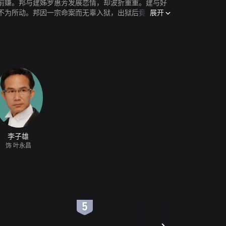
前嫌。邦与建姊罗惠芳发展恋情，却波折重重。建与好
展开
不为所动。邦因一宗命案而无辜入狱，出狱后竟发现立
感情纠葛将如何了断？
李子雄
饰 叶永昌
6
7