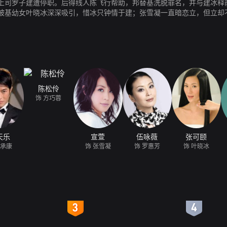
上司罗子建遭停职。后得线人陈飞行帮助，邦替基洗脱罪名，并与建冰释
被基幼女叶晓冰深深吸引，惜冰只钟情于建；张雪凝一直暗恋立，但立却
。胜为保家业，托邦对付立、昌。一段段豪门家族斗争、两代恩怨恨仇、
陈松伶
饰 方巧蓉
天乐
宣萱
伍咏薇
张可颐
叶承康
饰 张雪凝
饰 罗惠芳
饰 叶晓冰
4
5