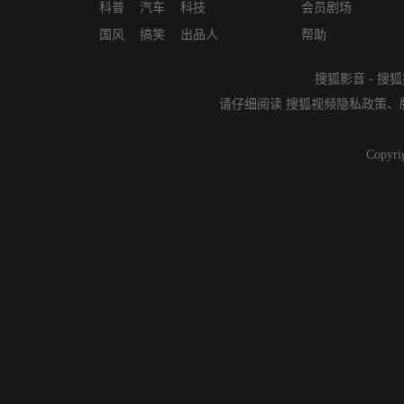
科普
汽车
科技
会员剧场
国风
搞笑
出品人
帮助
搜狐影音
-
搜狐
请仔细阅读
搜狐视频隐私政策
、
Copyri