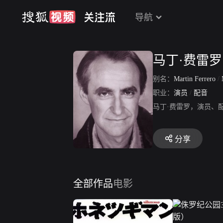
导航
马丁·费雷罗
别名：
Martin Ferrero
/
职业：
演员
/
配音
马丁·费雷罗，演员、
分享
全部作品
电影