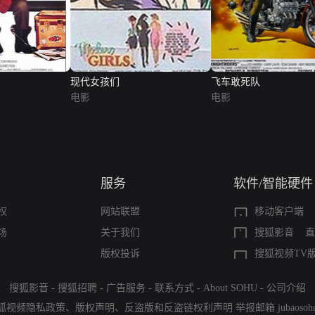
现代女孩们
飞车敢死队
电影
电影
服务
软件/智能硬件
权
网站联盟
移动客户端
场
关于我们
搜狐影音
直
版权投诉
搜狐视频TV
搜狐影音
-
搜狐招聘
-
广告服务
-
联系方式
-
About SOHU
-
公司介绍
狐视频隐私政策
、
版权声明
、
反盗版和反盗链权利声明
举报邮箱
jubaoso