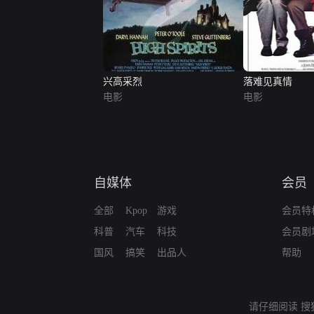
兴高采烈
落难见真情
电影
电影
自媒体
会员
全部
Kpop
游戏
会员特
科普
汽车
科技
会员剧
国风
搞笑
出品人
帮助
请仔细阅读
搜