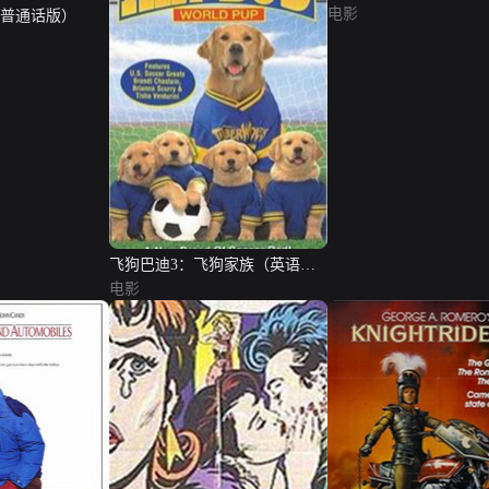
电影
（普通话版）
飞狗巴迪3：飞狗家族（英语
版）
电影