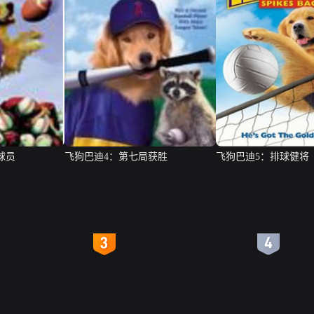
球员
飞狗巴迪4：第七局获胜
飞狗巴迪5：排球健将
4
5