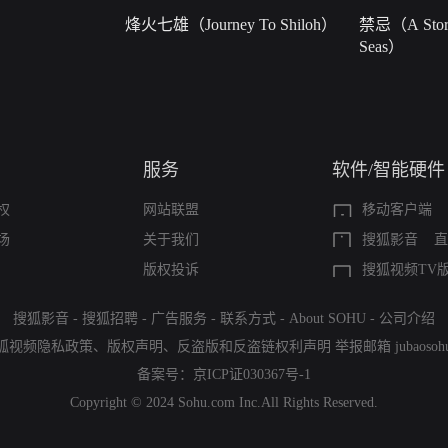
烽火七雄（Journey To Shiloh）
禁忌（A Story
Seas）
服务
软件/智能硬件
权
网站联盟
移动客户端
场
关于我们
搜狐影音
直
版权投诉
搜狐视频TV
搜狐影音
-
搜狐招聘
-
广告服务
-
联系方式
-
About SOHU
-
公司介绍
狐视频隐私政策
、
版权声明
、
反盗版和反盗链权利声明
举报邮箱
jubaoso
备案号：
京ICP证030367号-1
Copyright © 2024 Sohu.com Inc.All Rights Reserved.