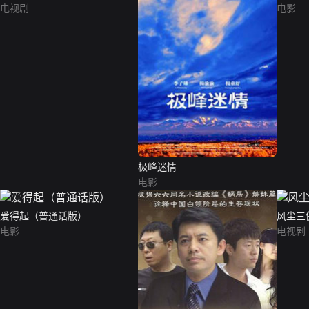
电视剧
电影
极峰迷情
电影
爱得起（普通话版）
风尘三
电影
电视剧