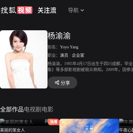
导航
杨渝渝
别名：
Yoyo Yang
职业：
演员
/
企业家
杨渝渝，1985年4月17日出生于四川成都
象》等多部影视剧被观众熟知。2009年，因
宇合作的惊悚片《午夜心跳》中担任女主角，因
分享
全部作品
电视剧
电影
共38全
独播
美丽的笨女人
午夜心