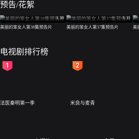
预告/花絮
1:30
1:11
美丽的笨女人第38集预告片
美丽的笨女人第37集预告片
美
电视剧排行榜
2
3
法医秦明第一季
米良与麦青