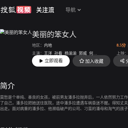
导航
美丽的笨女人
地区：
内地
8.5分
主演：
王洋
孙看
杨渝渝
郭威
何明翰
恬妞
张秋歌
上映
立即观看
加入收藏
导演：
谷锦云
简介
莫愁是个单纯、善良的女孩，被前男友潘多拉抛弃后，一人依然努力工作
了自己，潘多拉把她送往医院，途中潘多拉遭遇车祸昏迷不醒。得知丈夫
出走。面对病重的潘多拉、他濒临破产的公司、刁蛮的潘母和淘气的孩子
顾地扛起了这一切，走上了报恩，还债之路。在莫愁的努力下，潘多拉逐
的孩子也视她为母亲。就在这时，妻子金美珠忽然回来。看到其乐融融的
中帮助自己的手下员工荣昊走到了一块，收获了真正的爱情、亲情和友情