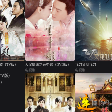
歌（TV版）
大汉情缘之云中歌（DVD版）
飞刀又见飞刀
电视剧
电视剧
版）