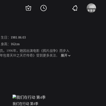
生日：
1981.06.03
身高：
162cm
员。1996年，她因出演电影《鸦片战争》而步入
展开
年包青天Ⅲ之天芒传奇》受到更多关注。2014
《美人为馅》系列犯罪悬疑网络剧播出。2017
0年，杨蓉回归话剧舞台，参与了话剧《我爱桃花》
年，她主演了脱贫攻坚剧《大山的女儿》。
我们在行动 第4季