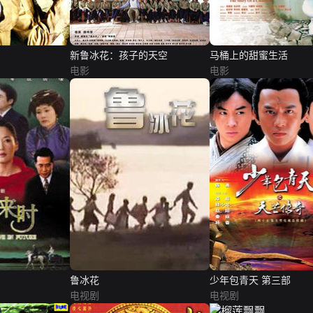
新鲁冰花：孩子的天空
马桶上的甜蜜生活
电影
电影
鲁冰花
少年包青天 第三部
电视剧
电视剧