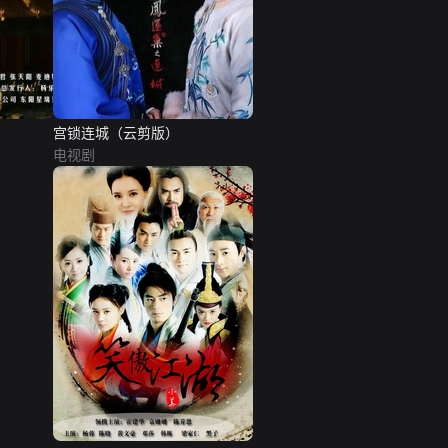
宫锁连城（云剪版）
电视剧