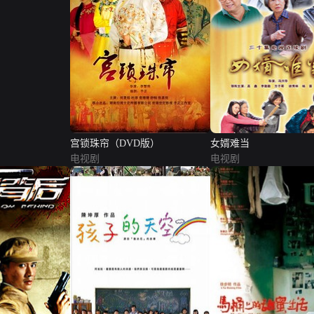
宫锁珠帘（DVD版）
女婿难当
电视剧
电视剧