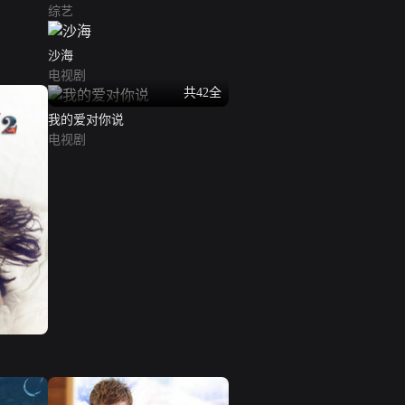
综艺
沙海
电视剧
共42全
我的爱对你说
电视剧