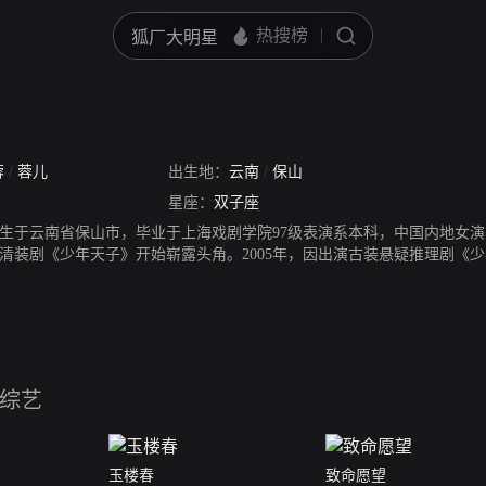
蓉
/
蓉儿
出生地：
云南
/
保山
星座：
双子座
日出生于云南省保山市，毕业于上海戏剧学院97级表演系本科，中国内地女演
借清装剧《少年天子》开始崭露头角。2005年，因出演古装悬疑推理剧《少
美人制造》创造了湖南卫视青春星期天首播最高纪录。2016年，其主演的
》获第二届亚洲新媒体电影节“金海鸥奖”网络剧最受欢迎女演员奖。202
演了古装喜剧《玉楼春》。2021年，主演电视剧《当家主母》。2022
综艺
玉楼春
致命愿望