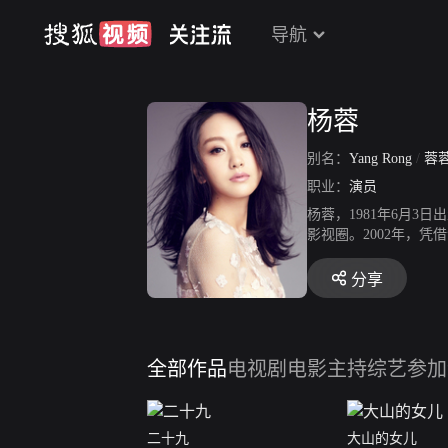
导航
杨蓉
别名：
Yang Rong
/
蓉
职业：
演员
杨蓉，1981年6月3
影视圈。2002年，凭
年，她主演的古装剧《
年，凭借《美人为馅3
分享
的演出；同年，她还参
全部作品
电视剧
电影
主持综艺
参加
二十九
大山的女儿