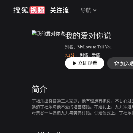
导航
我的爱对你说
别名：
MyLove to Tell You
7.2分
剧情
/
爱情
立即观看
加入
上映：
2016-07-14
简介
丁福乐出身普通工人家庭，他有理想有抱负，不甘心过
逼迫丁福乐与他不爱的培芸结婚。在婚礼上，九九冲进
母亲谷一萍逼迫九九与樊伟订婚。订婚仪式上，丁福乐
福乐。丁福乐经历无情打击，九九以超常之爱帮助他走
丁福乐的看法。福乐和九九两人在创业中找到真爱终成