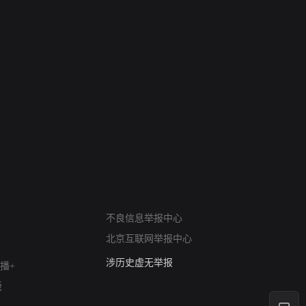
6
7
进错门的女人
请君入梦
网络暴力有害信息举报
12318 文化市场举报
不良信息举报中心
算法推荐专项举报
北京互联网举报中心
亚运会举报专区
涉历史虚无举报
播+
网络谣言信息专项
版
涉政举报入口