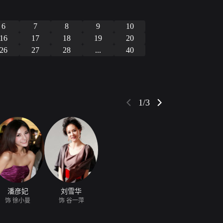
6
7
8
9
10
16
17
18
19
20
26
27
28
...
40
1/3
潘彦妃
刘雪华
饰 徐小曼
饰 谷一萍