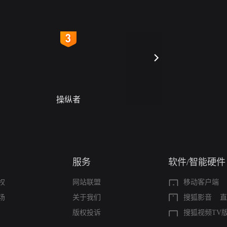
4
5
操纵者
警字一号
服务
软件/智能硬件
权
网站联盟
移动客户端
场
关于我们
搜狐影音
直
版权投诉
搜狐视频TV