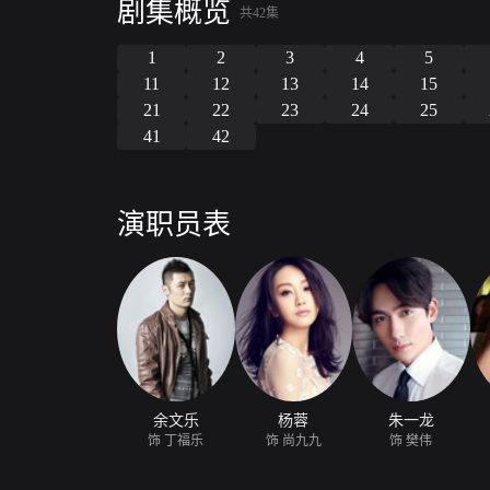
剧集概览
共42集
1
2
3
4
5
11
12
13
14
15
21
22
23
24
25
41
42
演职员表
余文乐
杨蓉
朱一龙
饰 丁福乐
饰 尚九九
饰 樊伟