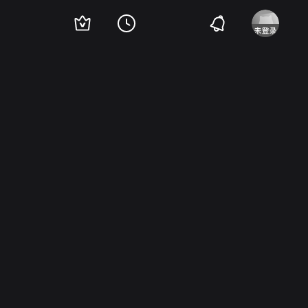
董晴
方子哥
黄爱玲
王子腾