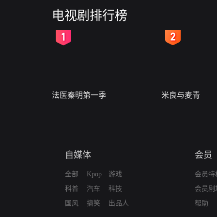
电视剧排行榜
2
3
法医秦明第一季
米良与麦青
自媒体
会员
全部
Kpop
游戏
会员特
科普
汽车
科技
会员剧
国风
搞笑
出品人
帮助