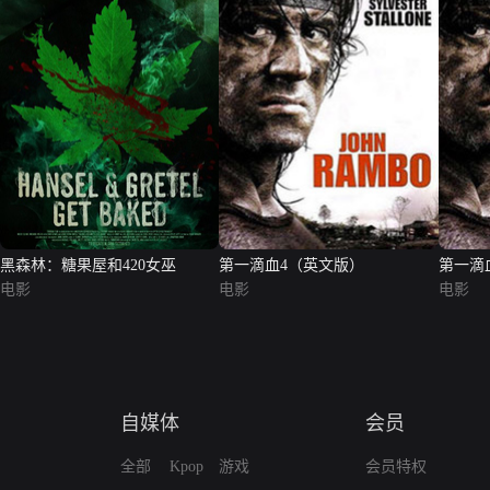
黑森林：糖果屋和420女巫
第一滴血4（英文版）
第一滴
电影
电影
电影
自媒体
会员
全部
Kpop
游戏
会员特权