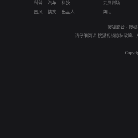
科普
汽车
科技
会员剧场
国风
搞笑
出品人
帮助
搜狐影音
-
搜狐
请仔细阅读
搜狐视频隐私政策
、
Copyri