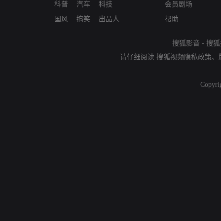
科普
汽车
科技
会员剧场
国风
搞笑
出品人
帮助
搜狐影音
-
搜狐
请仔细阅读
搜狐视频隐私政策
、
Copyri