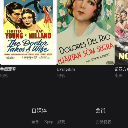
香阁藏春
Evangeline
诺亚方
电影
电影
电影
自媒体
会员
全部
Kpop
游戏
会员特权