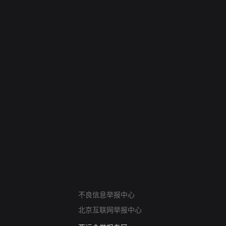
网络暴力有害信息举报
不良信息举报中心
12318 文化市场举报
北京互联网举报中心
算法推荐专项举报
亚运会举报专区