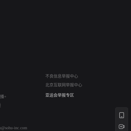
网络暴力有害信息举报
不良信息举报中心
12318 文化市场举报
北京互联网举报中心
算法推荐专项举报
亚运会举报专区
播+
涉历史虚无举报
版
网络谣言信息专项
涉政举报入口
涉未成年人举报
hu@sohu-inc.com