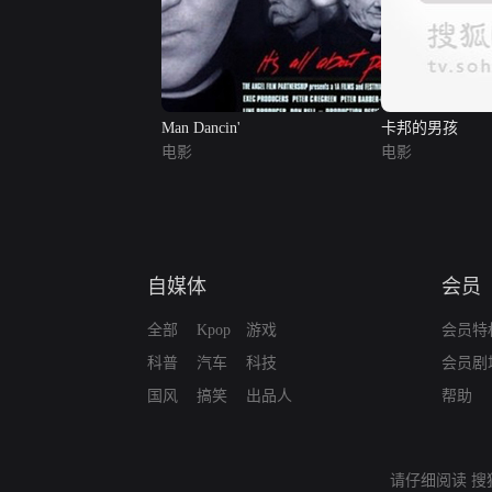
Man Dancin'
卡邦的男孩
电影
电影
自媒体
会员
全部
Kpop
游戏
会员特
科普
汽车
科技
会员剧
国风
搞笑
出品人
帮助
请仔细阅读
搜