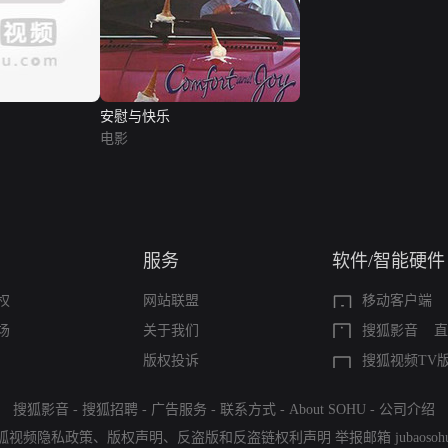
安慰与快乐
电影
服务
软件/智能硬件
权
网站联盟
移动客户端
场
关于我们
搜狐影音
直
版权投诉
搜狐视频TV
搜狐影音
-
搜狐招聘
-
广告服务
-
联系方式
-
About SOHU
-
公司介绍
狐视频隐私政策
、
版权声明
、
反盗版和反盗链权利声明
举报邮箱
jubaoso