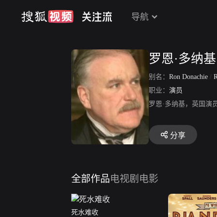
导航
罗恩·多纳基
别名：
Ron Donachie
/
R
职业：
演员
分享
全部作品
电视剧
电影
死水难收