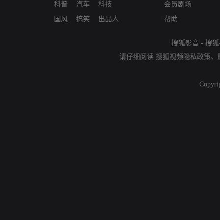
科普
汽车
科技
会员剧场
国风
搞笑
出品人
帮助
搜狐影音
-
搜狐
请仔细阅读
搜狐视频隐私政策
、
Copyri