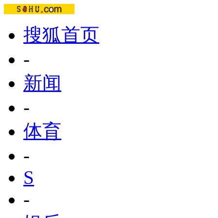
搜狐首页
-
新闻
-
体育
-
S
-