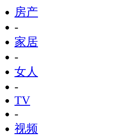
房产
-
家居
-
女人
-
TV
-
视频