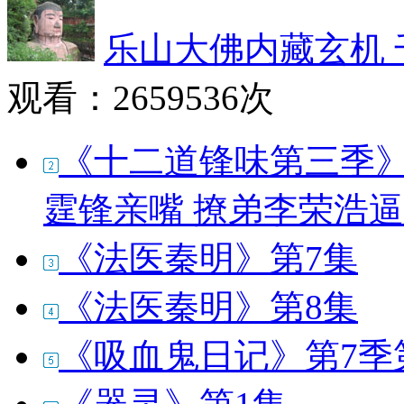
乐山大佛内藏玄机
观看：
2659536次
《十二道锋味第三季》2
霆锋亲嘴 撩弟李荣浩
《法医秦明》第7集
《法医秦明》第8集
《吸血鬼日记》第7季