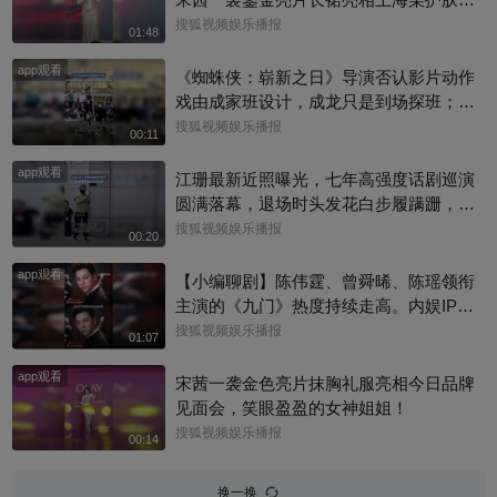
牌举办的新品发布会，活动上，她教学护
搜狐视频娱乐播报
01:48
肤操，还透露了近况，一起来看看现场还
app观看
有哪些趣事吧#宋茜
《蜘蛛侠：崭新之日》导演否认影片动作
戏由成家班设计，成龙只是到场探班；本
片武指张鹏师从成家班的布拉德·艾伦，成
搜狐视频娱乐播报
00:11
龙也曾认证他是成家班第七代成员！
app观看
江珊最新近照曝光，七年高强度话剧巡演
圆满落幕，退场时头发花白步履蹒跚，手
捂胸口状态疲惫
搜狐视频娱乐播报
00:20
app观看
【小编聊剧】陈伟霆、曾舜晞、陈瑶领衔
主演的《九门》热度持续走高。内娱IP改
编难得一见！陈伟霆版张启山，盗墓笔记
搜狐视频娱乐播报
01:07
宇宙里为数不多真人反哺纸片人的角色。
app观看
你心中张启山的样子？评论区聊聊吧@上
宋茜一袭金色亮片抹胸礼服亮相今日品牌
戏啦 @星同事 @小申小申 @小纪炖蘑菇
见面会，笑眼盈盈的女神姐姐！
@名人狐 @元气小梨 @一张大脸 @搜狐
搜狐视频娱乐播报
00:14
视频影展 #九门 #陈伟霆
换一换