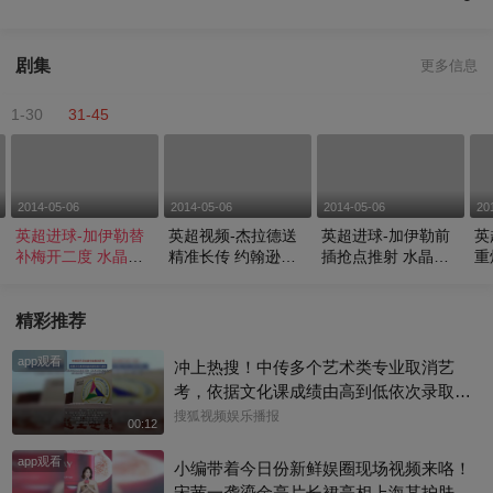
剧集
更多信息
1-30
31-45
2014-05-06
2014-05-06
2014-05-06
20
英超进球-加伊勒替
英超视频-杰拉德送
英超进球-加伊勒前
英
补梅开二度 水晶宫3
精准长传 约翰逊头
插抢点推射 水晶宫2
重
-3利物浦
球吊门偏出
-3利物浦
-
精彩推荐
app观看
冲上热搜！中传多个艺术类专业取消艺
考，依据文化课成绩由高到低依次录取，
校方工作人员回复称：并不是取消艺考，
搜狐视频娱乐播报
00:12
只是调整了一些专业的录取方式
app观看
小编带着今日份新鲜娱圈现场视频来咯！
宋茜一袭鎏金亮片长裙亮相上海某护肤品