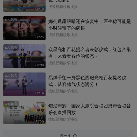
搜狐视频娱乐播报
00:19
app观看
娜扎透露眼睛还在恢复中：医生称可能是
小时候留下的病根
搜狐视频娱乐播报
00:25
app观看
众星亮相百花提名者表彰仪式，红毯合集
有！来看看各位的状态~
搜狐视频娱乐播报
00:30
app观看
易烊千玺一身黑色西服亮相百花提名仪
式，从容帅气状态满分！
搜狐视频娱乐播报
00:14
app观看
熠熠声辉：国家大剧院合唱团男声合唱音
乐会直播回放
搜狐视频娱乐播报
113:56
换一换