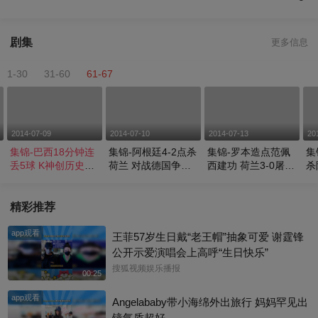
剧集
更多信息
1-30
31-60
61-67
2014-07-09
2014-07-10
2014-07-13
20
集锦-巴西18分钟连
集锦-阿根廷4-2点杀
集锦-罗本造点范佩
集
丢5球 K神创历史德
荷兰 对战德国争夺
西建功 荷兰3-0屠巴
杀
国7-1晋级
冠军
西获季军
后
精彩推荐
app观看
王菲57岁生日戴“老王帽”抽象可爱 谢霆锋
公开示爱演唱会上高呼“生日快乐”
搜狐视频娱乐播报
00:25
app观看
Angelababy带小海绵外出旅行 妈妈罕见出
镜气质超好