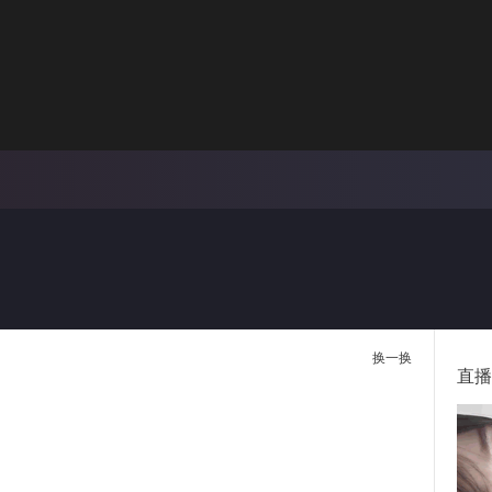
画面色彩调整
00:
倍速
换一换
直播