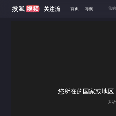
我的
首页
导航
抱走
移动
降龙
高品
您所在的国家或地区
(B