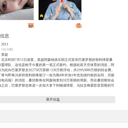
751
1.1万
恋总是让人患得患失。。。
只能接受500m的异地恋，电动车没电了......
信息
：
2013
1分54秒
：
英超
：北京时间7月11日凌晨，英超阿森纳俱乐部正式宣布巴塞罗那的智利球星桑
加盟球队，这也是枪手今夏的第一笔正式签约。根据此前天空体育的消息，阿
为此向巴塞罗那支付2750万英镑+230万镑浮动，共计约3000万镑的转会费。
.2万
1.3万
厂将与即将26岁的智利前锋签订一份为期4年外加1年优先续约权的合同，另据
日电讯报》的消息，桑切斯将在阿森纳拿到10万英镑的周薪。而在桑切斯转会
开朗大男孩！
惊为天人
纳之后，巴塞罗那也将进一步加大拿下利物浦球星、乌拉圭锋霸苏亚雷斯的可
。
展开信息