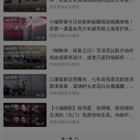
校方工作人员回复称：并不是取消艺考，
搜狐视频娱乐播报
00:12
只是调整了一些专业的录取方式
app观看
小编带着今日份新鲜娱圈现场视频来咯！
宋茜一袭鎏金亮片长裙亮相上海某护肤品
牌举办的新品发布会，活动上，她教学护
搜狐视频娱乐播报
01:48
肤操，还透露了近况，一起来看看现场还
app观看
有哪些趣事吧#宋茜
《蜘蛛侠：崭新之日》导演否认影片动作
戏由成家班设计，成龙只是到场探班；本
片武指张鹏师从成家班的布拉德·艾伦，成
搜狐视频娱乐播报
00:11
龙也曾认证他是成家班第七代成员！
app观看
江珊最新近照曝光，七年高强度话剧巡演
圆满落幕，退场时头发花白步履蹒跚，手
捂胸口状态疲惫
搜狐视频娱乐播报
00:20
app观看
【小编聊剧】陈伟霆、曾舜晞、陈瑶领衔
主演的《九门》热度持续走高。内娱IP改
编难得一见！陈伟霆版张启山，盗墓笔记
搜狐视频娱乐播报
01:07
宇宙里为数不多真人反哺纸片人的角色。
你心中张启山的样子？评论区聊聊吧@上
换一换