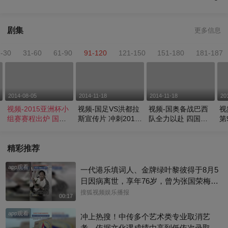
剧集
更多信息
1-30
31-60
61-90
91-120
121-150
151-180
181-187
2014-08-05
2014-11-18
2014-11-18
20
视频-2015亚洲杯小
视频-国足VS洪都拉
视频-国奥备战巴西
视
组赛赛程出炉 国足
斯宣传片 冲刺2015
队全力以赴 四国赛
第
首战沙特
亚洲杯
争取冠军
种
精彩推荐
app观看
一代港乐填词人、金牌绿叶黎彼得于8月5
日因病离世，享年76岁，曾为张国荣梅艳
芳歌曲填词，也曾参演《逃学威龙》《鹿
搜狐视频娱乐播报
00:17
鼎记》《唐伯虎点秋香》等作品。从幕后
app观看
填词到幕前演戏，他把自己活成了香港流
冲上热搜！中传多个艺术类专业取消艺
行文化的一个符号。一路走好！
考，依据文化课成绩由高到低依次录取，