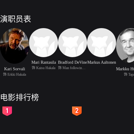
演职员表
Mari Rantasila
Bradford DeVine
Markus Aaltonen
饰 Kaisu Hakala
饰 Man following and ca
Kari Sorvali
饰 Erkki Hakala
饰 Tap
电影排行榜
2
3