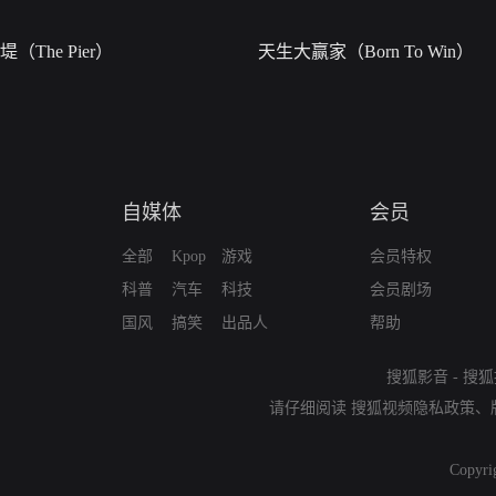
堤（The Pier）
天生大赢家（Born To Win）
自媒体
会员
全部
Kpop
游戏
会员特权
科普
汽车
科技
会员剧场
国风
搞笑
出品人
帮助
搜狐影音
-
搜狐
请仔细阅读
搜狐视频隐私政策
、
Copyri