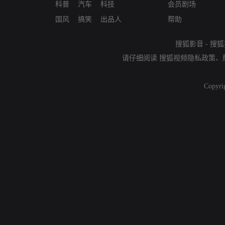
科普
汽车
科技
会员剧场
国风
搞笑
出品人
帮助
搜狐影音
-
搜狐
请仔细阅读
搜狐视频隐私政策
、
Copyri