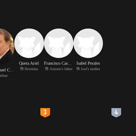
Queta Ariel
Francisco Casares
Isabel Perales
饰 Herminia
饰 Antonio's father
饰 José's mother
Jose Manuel Cervino
teban
4
5