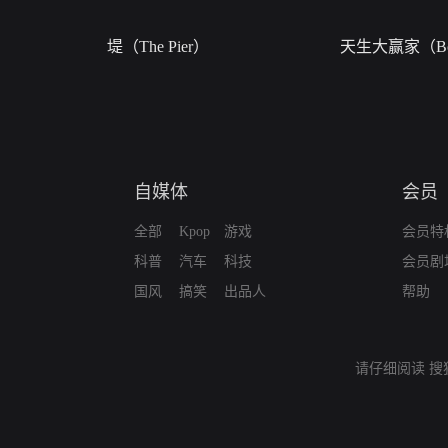
堤（The Pier）
天生大赢家（Bor
自媒体
会员
全部
Kpop
游戏
会员特
科普
汽车
科技
会员剧
国风
搞笑
出品人
帮助
请仔细阅读
搜