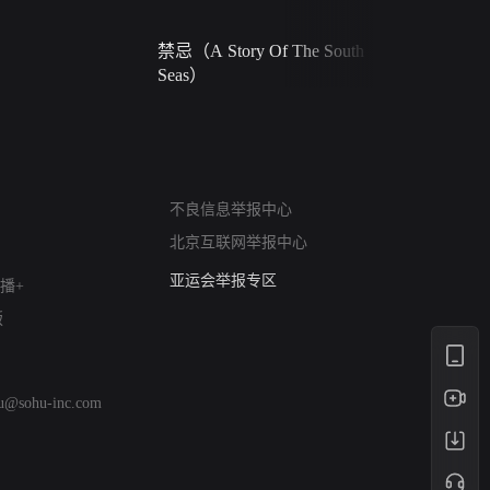
禁忌（A Story Of The South
火球（Ball 
Seas）
网络暴力有害信息举报
不良信息举报中心
12318 文化市场举报
北京互联网举报中心
算法推荐专项举报
亚运会举报专区
播+
涉历史虚无举报
版
网络谣言信息专项
涉政举报入口
涉未成年人举报
hu@sohu-inc.com
清朗自媒体乱象举报
涉民族宗教有害信息举报
清朗·生活服务类内容举报