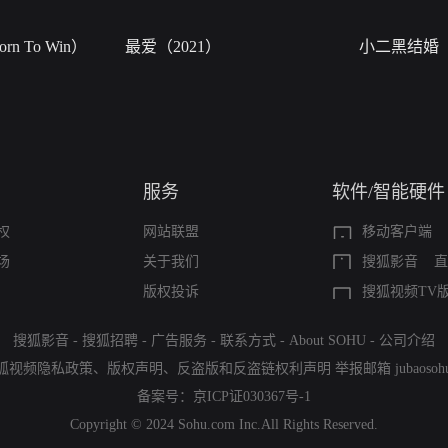
n To Win）
最爱（2021）
小二黑结婚
服务
软件/智能硬件
权
网站联盟
移动客户端
场
关于我们
搜狐影音
直
版权投诉
搜狐视频TV
搜狐影音
-
搜狐招聘
-
广告服务
-
联系方式
-
About SOHU
-
公司介绍
狐视频隐私政策
、
版权声明
、
反盗版和反盗链权利声明
举报邮箱
jubaoso
备案号：
京ICP证030367号-1
Copyright © 2024 Sohu.com Inc.All Rights Reserved.