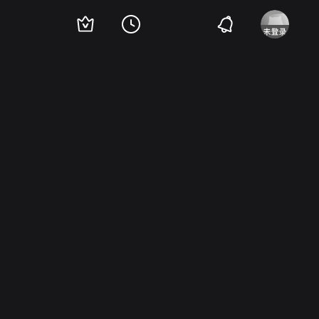
anzano
Jose Manuel Cervino
Queta Ariel
Francisco Casares
Isabel Perales