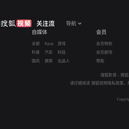
导航
自媒体
会员
全部
Kpop
游戏
会员特权
科普
汽车
科技
会员剧场
国风
搞笑
出品人
帮助
搜狐影音
-
搜狐
请仔细阅读
搜狐视频隐私政策
、
Copyri