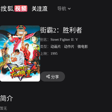
导航
街霸2：胜利者
别名：
Street Fighter II: V
类型：
动画片
/
动作片
/
微电影
上映：
1995
分享
简介
暂无