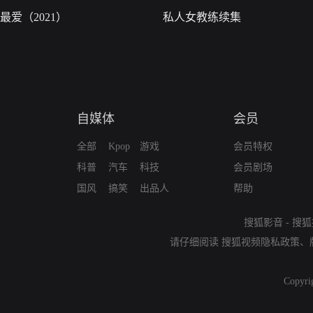
最爱（2021）
私人女教练续集
自媒体
会员
全部
Kpop
游戏
会员特权
科普
汽车
科技
会员剧场
国风
搞笑
出品人
帮助
搜狐影音
-
搜狐
请仔细阅读
搜狐视频隐私政策
、
Copyri