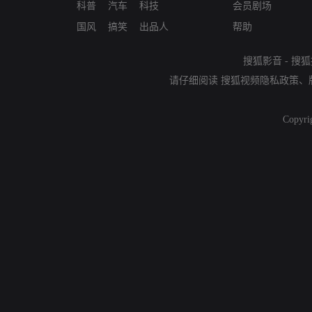
科普
汽车
科技
会员剧场
国风
搞笑
出品人
帮助
搜狐影音
-
搜狐
请仔细阅读
搜狐视频隐私政策
、
Copyri