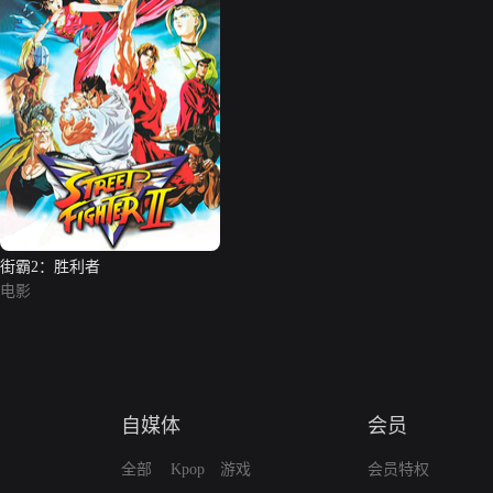
街霸2：胜利者
电影
自媒体
会员
全部
Kpop
游戏
会员特权