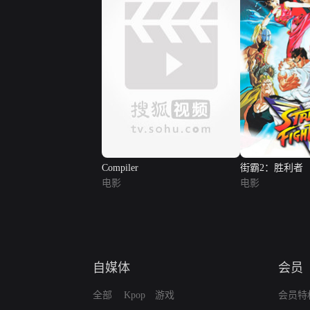
Compiler
街霸2：胜利者
电影
电影
自媒体
会员
全部
Kpop
游戏
会员特