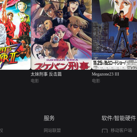
太妹刑事 反击篇
Megazone23 III
电影
电影
服务
软件/智能硬件
权
网站联盟
移动客户端