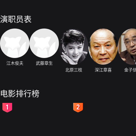
演职员表
江木俊夫
武藤章生
北原三枝
深江章喜
金子
电影排行榜
2
3