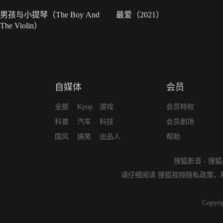
男孩与小提琴（The Boy And
最爱（2021）
The Violin）
自媒体
会员
全部
Kpop
游戏
会员特权
科普
汽车
科技
会员剧场
国风
搞笑
出品人
帮助
搜狐影音
-
搜狐
请仔细阅读
搜狐视频隐私政策
、
Copyri