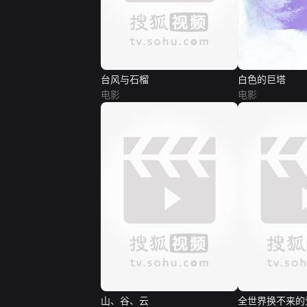
台风与石榴
白色的巨塔
电影
电影
山、谷、云
全世界换不来的