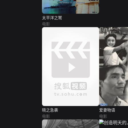
太平洋之鹫
电影
晓之急袭
爱妻物语
电影
电影