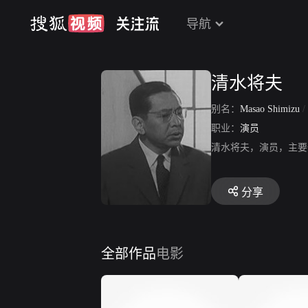
导航
清水将夫
别名：
Masao Shimizu
/
职业：
演员
清水将夫，演员，主要
分享
全部作品
电影