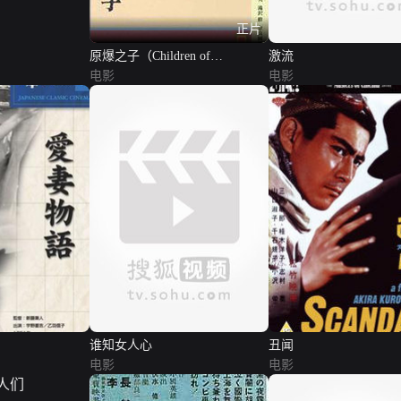
正片
原爆之子（Children of
激流
Hiroshima）
电影
电影
谁知女人心
丑闻
电影
电影