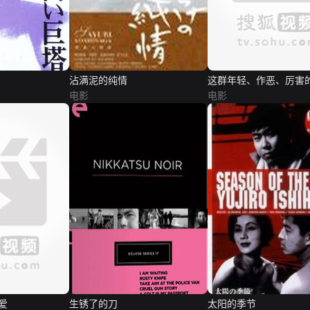
沾满泥的纯情
这群年轻、作恶、厉害
电影
电影
爱
生锈了的刀
太阳的季节