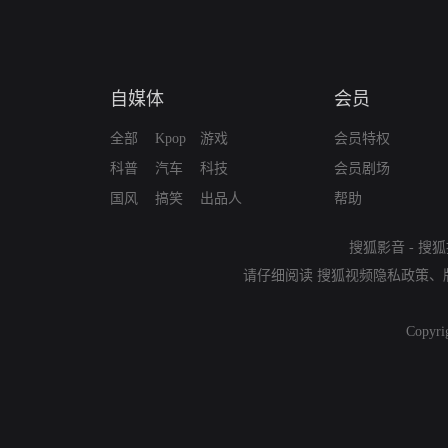
自媒体
会员
全部
Kpop
游戏
会员特权
科普
汽车
科技
会员剧场
国风
搞笑
出品人
帮助
搜狐影音
-
搜狐
请仔细阅读
搜狐视频隐私政策
、
Copyri