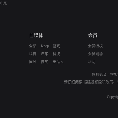
电影
自媒体
会员
全部
Kpop
游戏
会员特权
科普
汽车
科技
会员剧场
国风
搞笑
出品人
帮助
搜狐影音
-
搜狐
请仔细阅读
搜狐视频隐私政策
、
Copyri