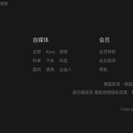
电影
自媒体
会员
全部
Kpop
游戏
会员特权
科普
汽车
科技
会员剧场
国风
搞笑
出品人
帮助
搜狐影音
-
搜狐
请仔细阅读
搜狐视频隐私政策
、
Copyri