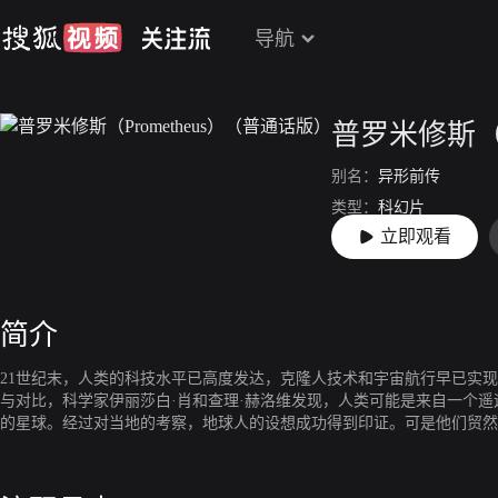
导航
普罗米修斯（P
别名：
异形前传
类型：
科幻片
立即观看
上映：
2012-09-02
简介
21世纪末，人类的科技水平已高度发达，克隆人技术和宇宙航行早已实
与对比，科学家伊丽莎白·肖和查理·赫洛维发现，人类可能是来自一个遥
的星球。经过对当地的考察，地球人的设想成功得到印证。可是他们贸然