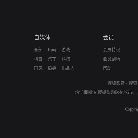
自媒体
会员
全部
Kpop
游戏
会员特权
科普
汽车
科技
会员剧场
国风
搞笑
出品人
帮助
搜狐影音
-
搜狐
请仔细阅读
搜狐视频隐私政策
、
Copyri