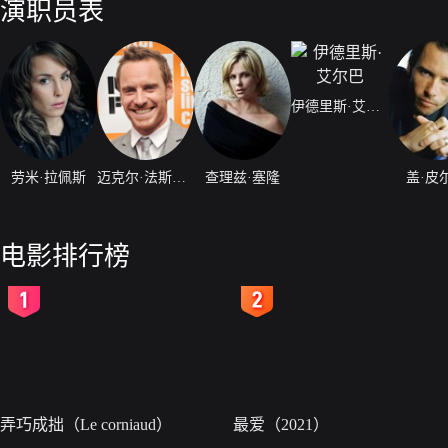
演职员表
伊德里斯·艾尔巴
劳米·拉佩斯
迈克尔·法斯宾德
查理兹·塞隆
盖·皮
电影排行榜
2
3
弄巧成拙（Le corniaud）
最爱（2021）