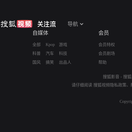
导航
自媒体
会员
全部
Kpop
游戏
会员特权
科普
汽车
科技
会员剧场
国风
搞笑
出品人
帮助
搜狐影音
-
搜狐
请仔细阅读
搜狐视频隐私政策
、
Copyri