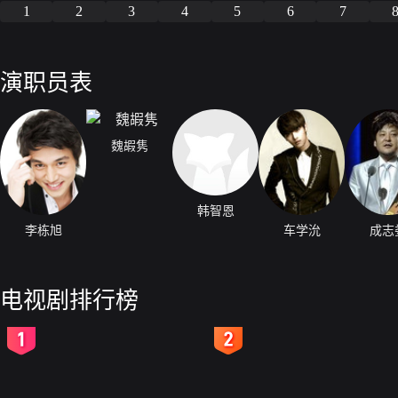
1
2
3
4
5
6
7
演职员表
魏嘏隽
韩智恩
李栋旭
车学沇
成志
电视剧排行榜
2
3