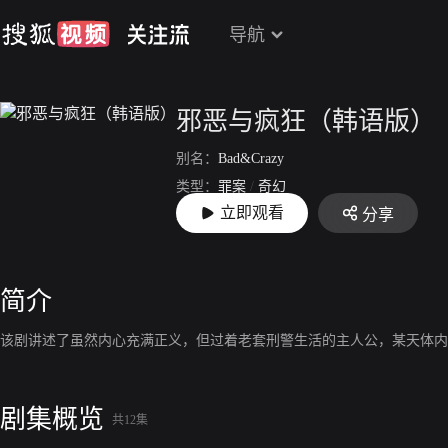
导航
邪恶与疯狂（韩语版）
别名：
Bad&Crazy
类型：
罪案
/
奇幻
立即观看
分享
上映：
2021-12-17
简介
该剧讲述了虽然内心充满正义，但过着老套刑警生活的主人公，某天体内
剧集概览
共12集