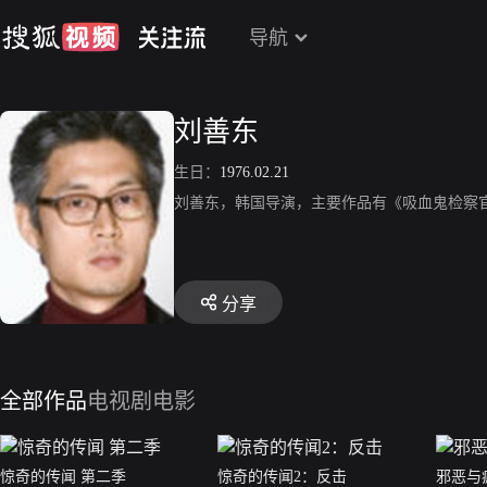
导航
刘善东
生日：
1976.02.21
刘善东，韩国导演，主要作品有《吸血鬼检察
分享
全部作品
电视剧
电影
惊奇的传闻 第二季
惊奇的传闻2：反击
邪恶与