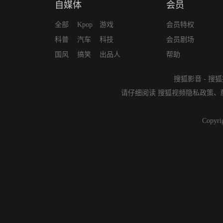
自媒体
会员
全部
Kpop
游戏
会员特权
科普
汽车
科技
会员剧场
国风
搞笑
出品人
帮助
搜狐影音
-
搜狐
请仔细阅读
搜狐视频隐私政策
、
Copyri