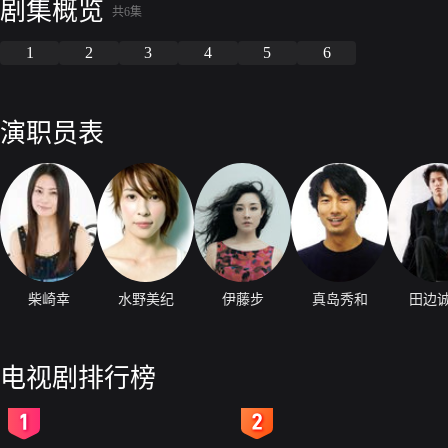
剧集概览
共6集
1
2
3
4
5
6
演职员表
柴崎幸
水野美纪
伊藤步
真岛秀和
田边
电视剧排行榜
2
3