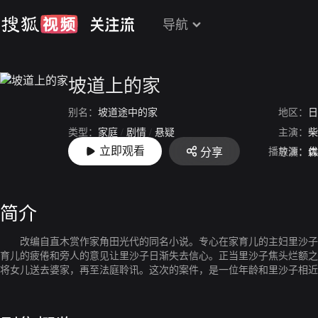
导航
坡道上的家
别名：
坡道途中的家
地区：
日
类型：
家庭
/
剧情
/
悬疑
主演：
柴
立即观看
播放源：
优
分享
上映：
2019-04-27
导演：
森
简介
改编自直木赏作家角田光代的同名小说。专心在家育儿的主妇里沙子（柴
育儿的疲倦和旁人的意见让里沙子日渐失去信心。正当里沙子焦头烂额之
将女儿送去婆家，再至法庭聆讯。这次的案件，是一位年龄和里沙子相近的年轻
（真岛秀和）的证词，即使大部分的参审员都认为安藤是个好好先生，但