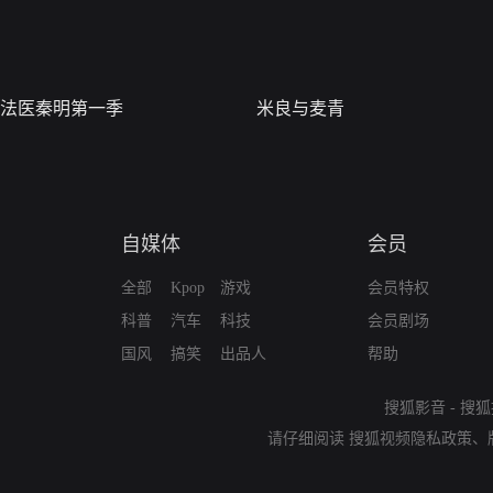
法医秦明第一季
米良与麦青
自媒体
会员
全部
Kpop
游戏
会员特权
科普
汽车
科技
会员剧场
国风
搞笑
出品人
帮助
搜狐影音
-
搜狐
请仔细阅读
搜狐视频隐私政策
、