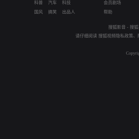
科普
汽车
科技
会员剧场
国风
搞笑
出品人
帮助
搜狐影音
-
搜狐
请仔细阅读
搜狐视频隐私政策
、
Copyri