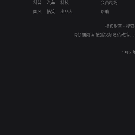
科普
汽车
科技
会员剧场
国风
搞笑
出品人
帮助
搜狐影音
-
搜狐
请仔细阅读
搜狐视频隐私政策
、
Copyri