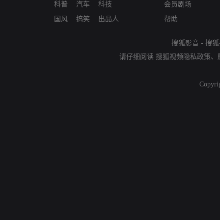
科普
汽车
科技
会员剧场
国风
搞笑
出品人
帮助
搜狐影音
-
搜狐
请仔细阅读
搜狐视频隐私政策
、
Copyri