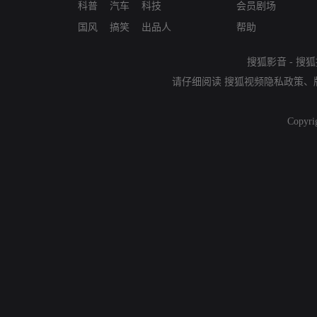
科普
汽车
科技
会员剧场
国风
搞笑
出品人
帮助
搜狐影音
-
搜狐
请仔细阅读
搜狐视频隐私政策
、
Copyri