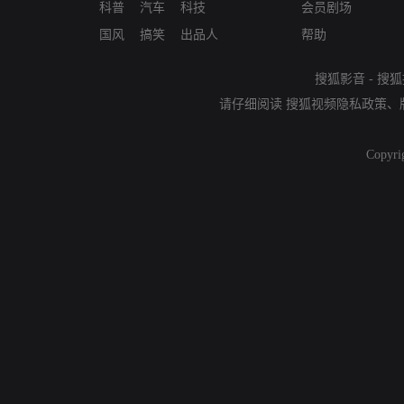
科普
汽车
科技
会员剧场
国风
搞笑
出品人
帮助
搜狐影音
-
搜狐
请仔细阅读
搜狐视频隐私政策
、
Copyri