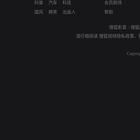
科普
汽车
科技
会员剧场
国风
搞笑
出品人
帮助
搜狐影音
-
搜狐
请仔细阅读
搜狐视频隐私政策
、
Copyri