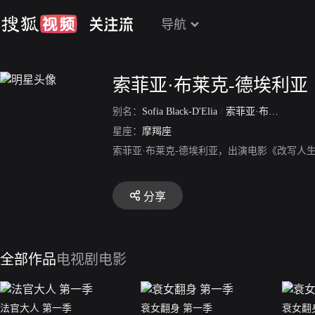
导航
索菲亚·布莱克-德埃利亚
别名：
Sofia Black-D'Elia
/
索菲亚·布莱克·德埃利亚
星座：
摩羯座
索菲亚·布莱克-德埃利亚，出演电影《改写人
分享
全部作品
电视剧
电影
法官大人 第一季
衰女翻身 第一季
衰女翻