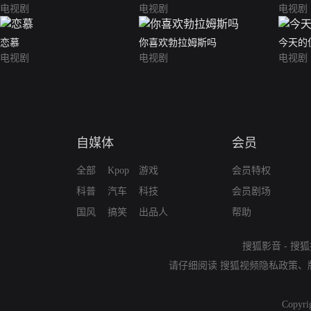
电视剧
电视剧
电视剧
恋慕
你喜欢勃拉姆斯吗
今天的
电视剧
电视剧
电视剧
自媒体
会员
全部
Kpop
游戏
会员特权
科普
汽车
科技
会员剧场
国风
搞笑
出品人
帮助
搜狐影音
-
搜狐
请仔细阅读
搜狐视频隐私政策
、
Copyri