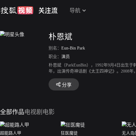
导航
朴恩斌
别名：
Eun-Bin Park
职业：
演员
朴恩斌（ParkEunBin），1992年9月4日
年，出演传奇神话剧《太王四神记》。2008年
恐怖电影《考死2：教学实习》。2012年，主
《秘密之门》。2016年7月，主演青春爱情剧
分享
剧《青春时代2》和SBS犯罪剧《铤而走险》20
盟》。2020年8月主演SBS《你喜欢勃拉姆斯吗
《魔女2》上映。
全部作品
电视剧
电影
超能路人甲
狂医魔徒
无人岛的