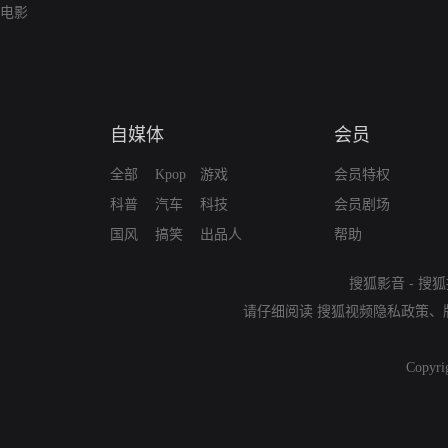
电影
自媒体
会员
全部
Kpop
游戏
会员特权
科普
汽车
科技
会员剧场
国风
搞笑
出品人
帮助
搜狐影音
-
搜狐
请仔细阅读
搜狐视频隐私政策
、
Copyri